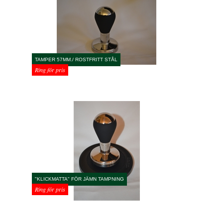
TAMPER 57MM./ ROSTFRITT STÅL
Ring för pris
"KLICKMATTA" FÖR JÄMN TAMPNING
Ring för pris