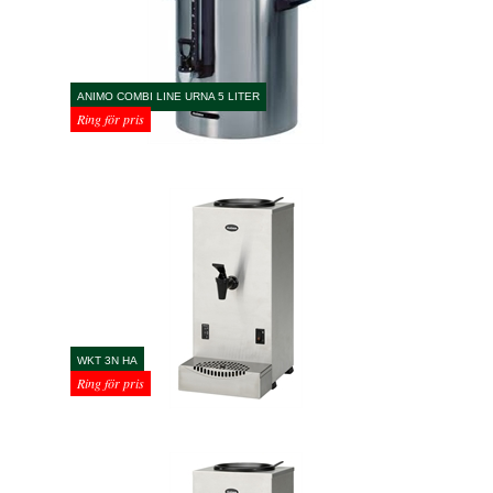
ANIMO COMBI LINE URNA 5 LITER
Ring för pris
WKT 3N HA
Ring för pris