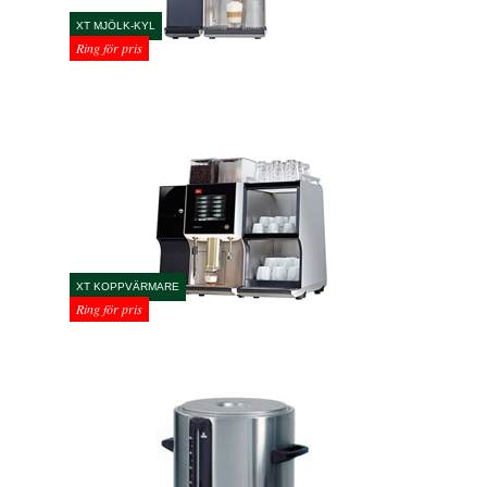
XT MJÖLK-KYL
Ring för pris
XT KOPPVÄRMARE
Ring för pris