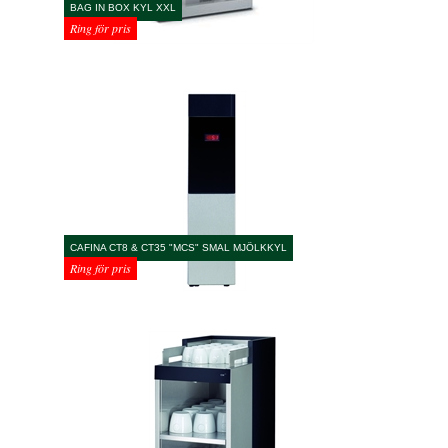
BAG IN BOX KYL XXL
Ring för pris
CAFINA CT8 & CT35 "MCS" SMAL MJÖLKKYL
Ring för pris