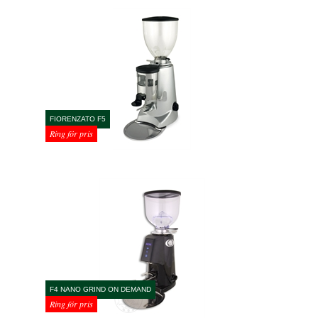
FIORENZATO F5
Ring för pris
F4 NANO GRIND ON DEMAND
Ring för pris