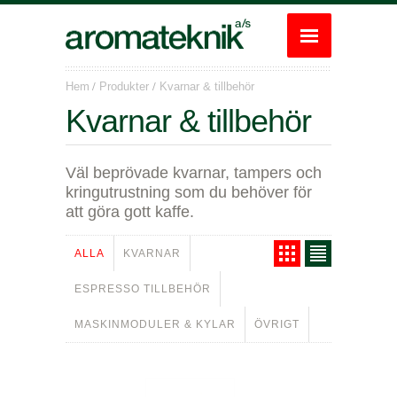
/
/
Hem
Produkter
Kvarnar & tillbehör
Kvarnar & tillbehör
Väl beprövade kvarnar, tampers och
kringutrustning som du behöver för
att göra gott kaffe.
ALLA
KVARNAR
ESPRESSO TILLBEHÖR
MASKINMODULER & KYLAR
ÖVRIGT