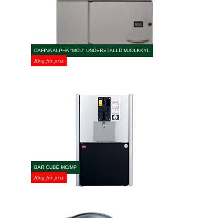
CAFINA ALPHA "MCU" UNDERSTÄLLD MJÖLKKYL
Ring för pris
BAR CUBE MC/MP
Ring för pris