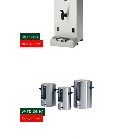
WKT 3N VA
Ring för pris
WKT-D 10N HA
Ring för pris