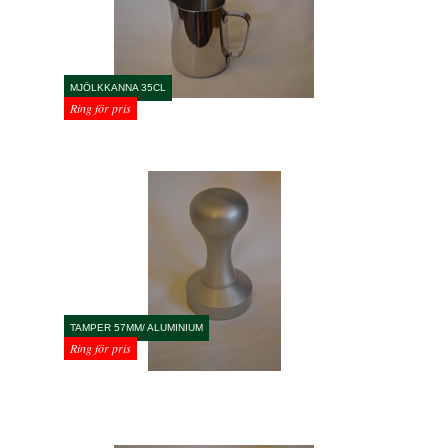
MJÖLKKANNA 35CL
Ring för pris
TAMPER 57MM/ ALUMINIUM
Ring för pris