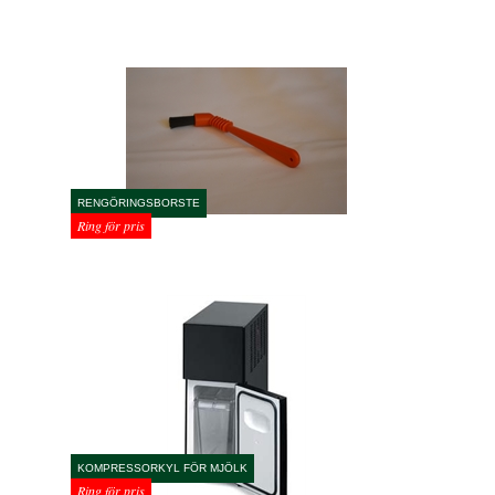
RENGÖRINGSBORSTE
Ring för pris
KOMPRESSORKYL FÖR MJÖLK
Ring för pris