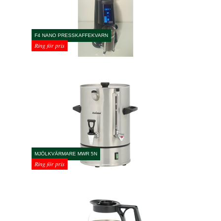
F4 NANO PRESSKAFFEKVARN
Ring för pris
MJÖLKVÄRMARE MWR 5N
Ring för pris