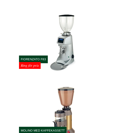
FIORENZATO F83
Ring för pris
MOLINO MED KAFFEKASSETT