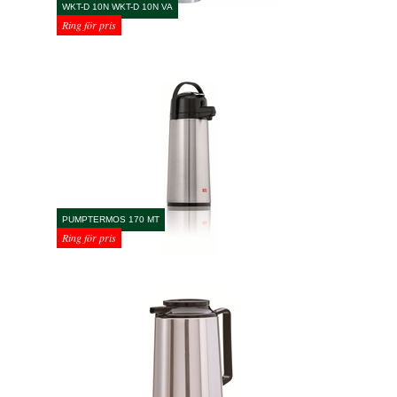
WKT-D 10N WKT-D 10N VA
Ring för pris
PUMPTERMOS 170 MT
Ring för pris