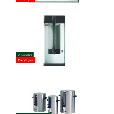
URNA M600
Ring för pris