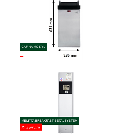
CAFINA MC KYL
MELITTA BREAKFAST BETALSYSTEM
Ring för pris