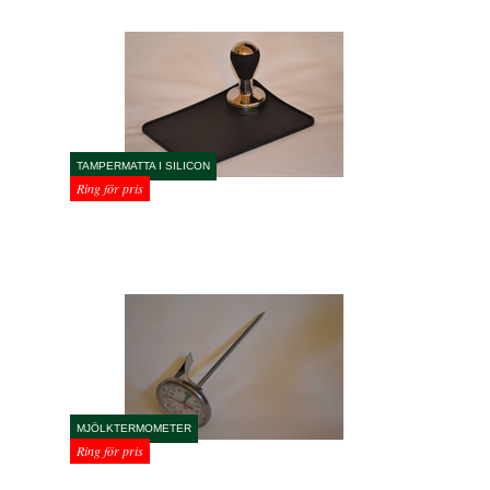
TAMPERMATTA I SILICON
Ring för pris
MJÖLKTERMOMETER
Ring för pris