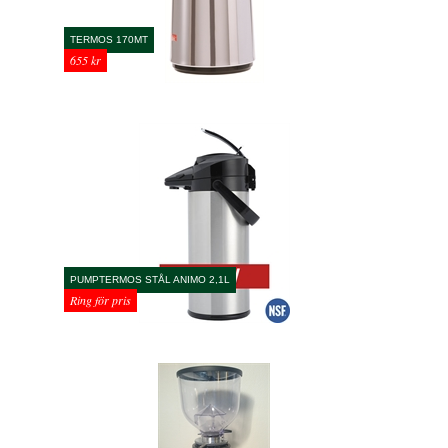
TERMOS 170MT
655 kr
PUMPTERMOS STÅL ANIMO 2,1L
Ring för pris