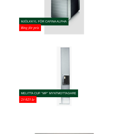
MJÖLKKYL FÖR CAFINA ALPHA
Ring för pris
MELITTA CUP "MP" MYNTMOTTAGARE
23 625 kr