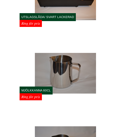
UTSLAGSLÅDA/ SVART LACKERAD
Ring för pris
MJÖLKKANNA 60CL
Ring för pris