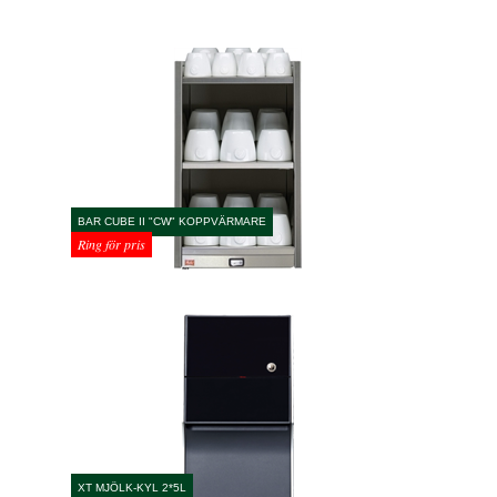
BAR CUBE II "CW" KOPPVÄRMARE
Ring för pris
XT MJÖLK-KYL 2*5L