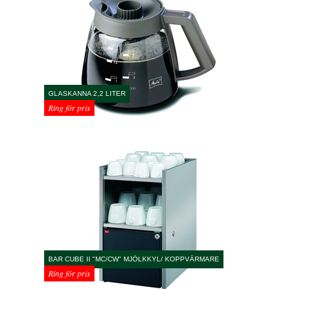
GLASKANNA 2,2 LITER
Ring för pris
BAR CUBE II "MC/CW" MJÖLKKYL/ KOPPVÄRMARE
Ring för pris